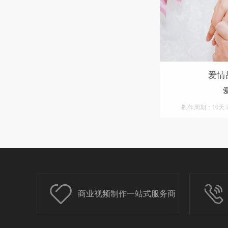
爱情
制作周期：10天 
商业视频制作一站式服务商