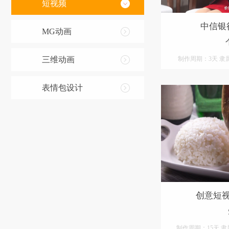
短视频
中信银
MG动画
三维动画
制作周期：3天 隶
表情包设计
创意短
制作周期：15天 隶