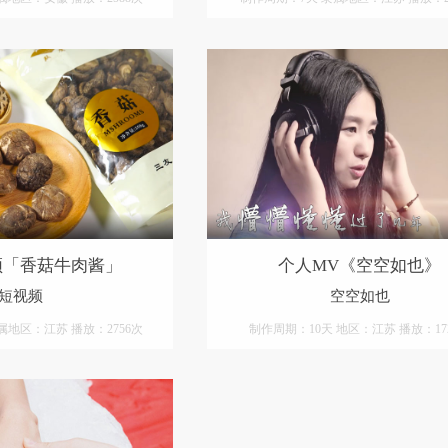
频「香菇牛肉酱」
个人MV《空空如也》
短视频
空空如也
属地区：江苏 播放：2756次
制作周期：10天 地区：江苏 播放：17