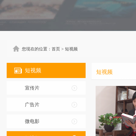
您现在的位置：
首页
> 短视频
短视频
短视频
宣传片
广告片
微电影