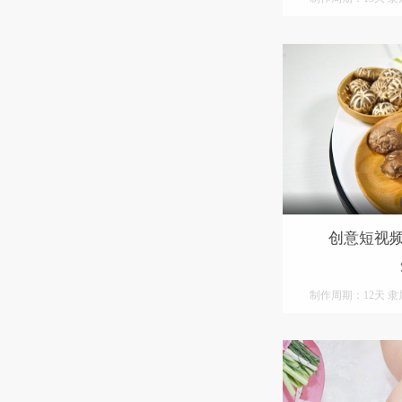
创意短视
制作周期：12天 隶